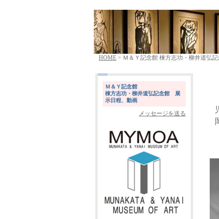
HOME
> Ｍ＆Ｙ記念館 棟方志功・柳井道弘
Ｍ＆Ｙ記念館
棟方志功・柳井道弘記念館 展
示日程、動画
メッセージを送る