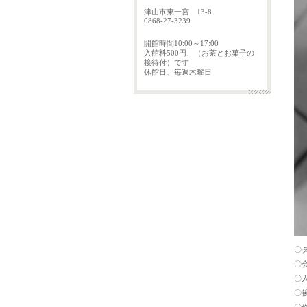
津山市東一宮 13-8
0868-27-3239
開館時間10:00～17:00
入館料500円、（お茶とお菓子の
接待付）です
休館日、毎週木曜日
〇
〇
〇
〇