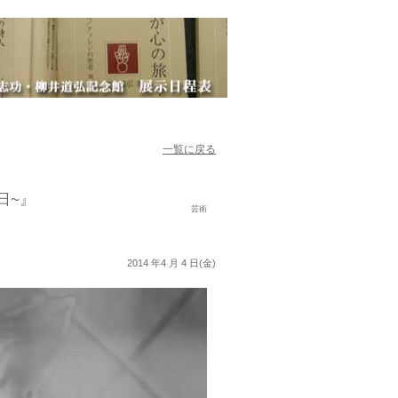
一覧に戻る
日~』
芸術
2014 年4 月 4 日(金)