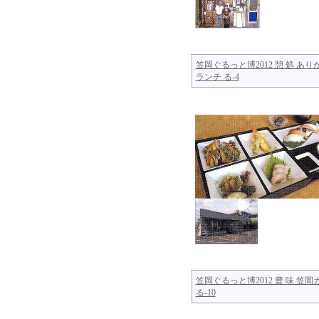
笠岡ぐるっと博2012 憩 処 あり
ランチ る-4
笠岡ぐるっと博2012 豊 味 笠
る-10