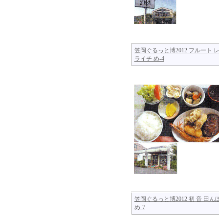
笠岡ぐるっと博2012 フルート 
ライチ め-4
笠岡ぐるっと博2012 初 音 田
め-7