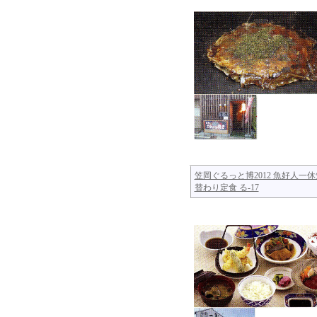
笠岡ぐるっと博2012 魚好人一休
替わり定食 る-17