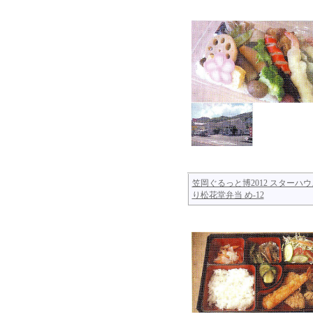
笠岡ぐるっと博2012 スターハウ
り松花堂弁当 め-12