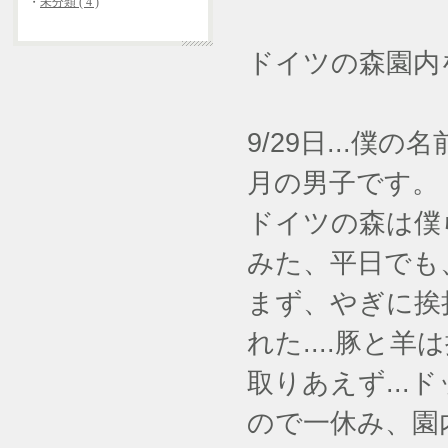
・
未分類 ( 4 )
ドイツの森園内
9/29日...僕の
月の男子です。
ドイツの森は僕
みた、平日でも、
まず、やぎに挨拶
れた....豚と羊
取りあえず...
ので一休み、園内