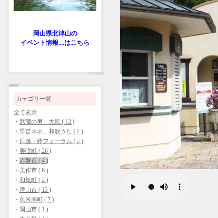
岡山県北津山の
イベント情報....はこちら
カテゴリ一覧
全て表示
・
武蔵の里、大原 ( 12 )
・
早苗ネネ、和歌うた ( 2 )
・
日越・絆フォーラム ( 2 )
・
美咲町 ( 26 )
・
赤磐市 ( 4 )
・
美作市 ( 6 )
・
和気町 ( 2 )
・
津山市 ( 13 )
・
久米南町 ( 7 )
・
岡山市 ( 1 )