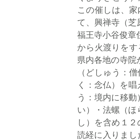
この催しは、家
て、興禅寺（芝
福王寺小谷俊章
から火渡りをす
県内各地の寺院
（どしゅう：僧
く：念仏）を唱
う：境内に移動
い）・法螺（ほ
し）を含め１２
読経に入りまし