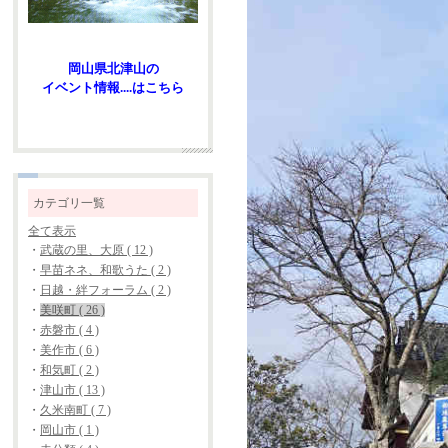
岡山県北津山の
イベント情報....はこちら
カテゴリ一覧
全て表示
・
武蔵の里、大原 ( 12 )
・
早苗ネネ、和歌うた ( 2 )
・
日越・絆フォーラム ( 2 )
・
美咲町 ( 26 )
・
赤磐市 ( 4 )
・
美作市 ( 6 )
・
和気町 ( 2 )
・
津山市 ( 13 )
・
久米南町 ( 7 )
・
岡山市 ( 1 )