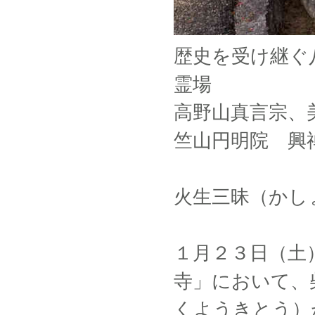
歴史を受け継ぐ
霊場
高野山真言宗、
竺山円明院 興
火生三昧（かし
１月２３日（土
寺」において、
くようきとう）