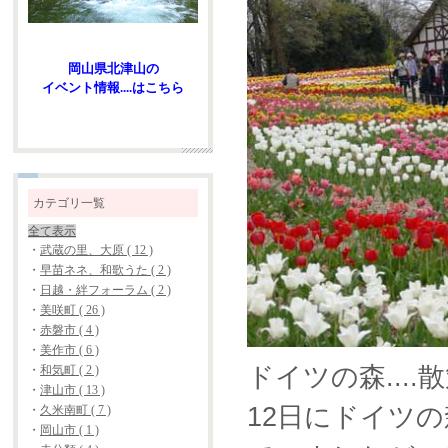
岡山県北津山の
イベント情報....はこちら
カテゴリ一覧
全て表示
・
武蔵の里、大原 ( 12 )
・
早苗ネネ、和歌うた ( 2 )
・
日越・絆フォーラム ( 2 )
・
美咲町 ( 26 )
・
赤磐市 ( 4 )
・
美作市 ( 6 )
ドイツの森....
・
和気町 ( 2 )
・
津山市 ( 13 )
12日にドイツの
・
久米南町 ( 7 )
・
岡山市 ( 1 )