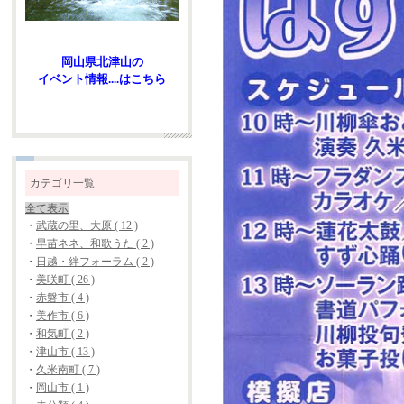
岡山県北津山の
イベント情報....はこちら
カテゴリ一覧
全て表示
・
武蔵の里、大原 ( 12 )
・
早苗ネネ、和歌うた ( 2 )
・
日越・絆フォーラム ( 2 )
・
美咲町 ( 26 )
・
赤磐市 ( 4 )
・
美作市 ( 6 )
・
和気町 ( 2 )
・
津山市 ( 13 )
・
久米南町 ( 7 )
・
岡山市 ( 1 )