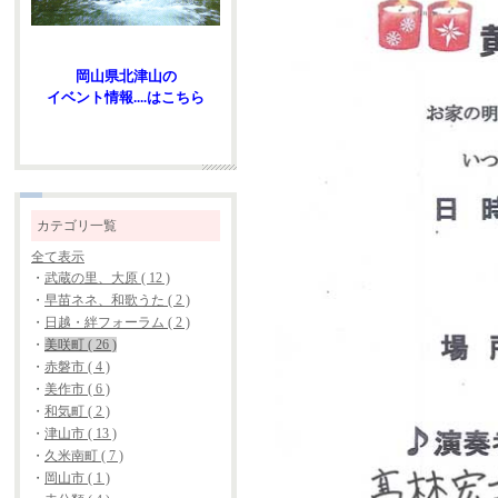
岡山県北津山の
イベント情報....はこちら
カテゴリ一覧
全て表示
・
武蔵の里、大原 ( 12 )
・
早苗ネネ、和歌うた ( 2 )
・
日越・絆フォーラム ( 2 )
・
美咲町 ( 26 )
・
赤磐市 ( 4 )
・
美作市 ( 6 )
・
和気町 ( 2 )
・
津山市 ( 13 )
・
久米南町 ( 7 )
・
岡山市 ( 1 )