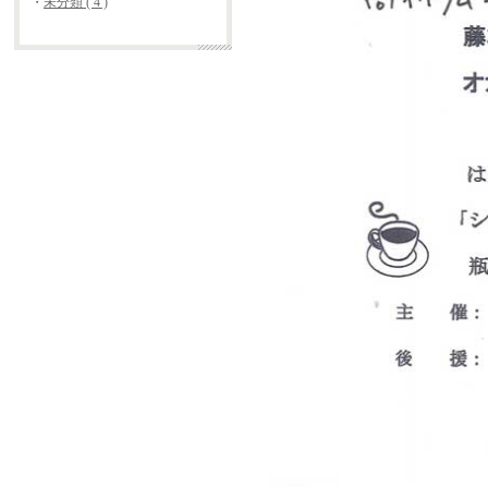
・
未分類 ( 4 )