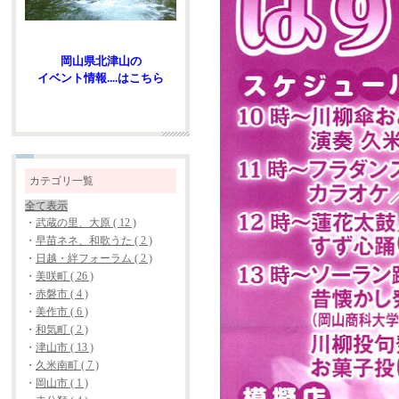
岡山県北津山の
イベント情報....はこちら
カテゴリ一覧
全て表示
・
武蔵の里、大原 ( 12 )
・
早苗ネネ、和歌うた ( 2 )
・
日越・絆フォーラム ( 2 )
・
美咲町 ( 26 )
・
赤磐市 ( 4 )
・
美作市 ( 6 )
・
和気町 ( 2 )
・
津山市 ( 13 )
・
久米南町 ( 7 )
・
岡山市 ( 1 )