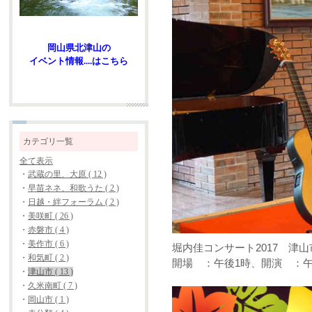
岡山県北津山の
イベント情報....はこちら
カテゴリ一覧
全て表示
・
武蔵の里、大原 ( 12 )
・
早苗ネネ、和歌うた ( 2 )
・
日越・絆フォーラム ( 2 )
・
美咲町 ( 26 )
・
赤磐市 ( 4 )
・
美作市 ( 6 )
堀内佳コンサート2017 津山
・
和気町 ( 2 )
開場 ：午後1時、開演 ：午
・
津山市 ( 13 )
・
久米南町 ( 7 )
・
岡山市 ( 1 )