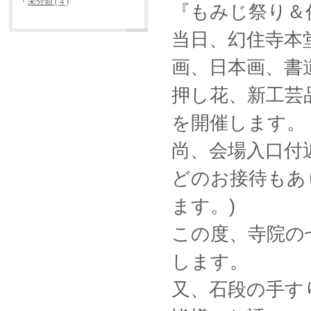
・
未分類 ( 4 )
『もみじ祭り＆
当日、幻住寺本
画、日本画、書
押し花、新工芸
を開催します。
尚、会場入口付
どのお接待もあ
ます。)
この度、寺院の
します。
又、石段の手す