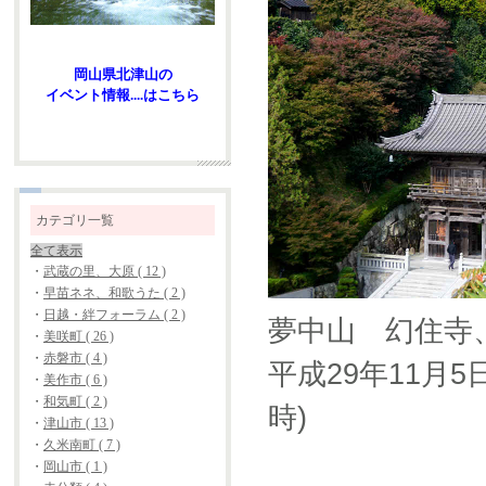
岡山県北津山の
イベント情報....はこちら
カテゴリ一覧
全て表示
・
武蔵の里、大原 ( 12 )
・
早苗ネネ、和歌うた ( 2 )
・
日越・絆フォーラム ( 2 )
夢中山 幻住寺、
・
美咲町 ( 26 )
・
赤磐市 ( 4 )
平成29年11月5日
・
美作市 ( 6 )
・
和気町 ( 2 )
時)
・
津山市 ( 13 )
・
久米南町 ( 7 )
・
岡山市 ( 1 )