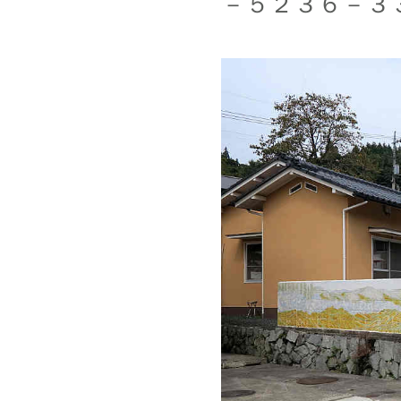
－５２３６－３