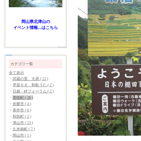
岡山県北津山の
イベント情報....はこちら
カテゴリ一覧
全て表示
・
武蔵の里、大原 ( 12 )
・
早苗ネネ、和歌うた ( 2 )
・
日越・絆フォーラム ( 2 )
・
美咲町 ( 26 )
・
赤磐市 ( 4 )
・
美作市 ( 6 )
・
和気町 ( 2 )
・
津山市 ( 13 )
・
久米南町 ( 7 )
・
岡山市 ( 1 )