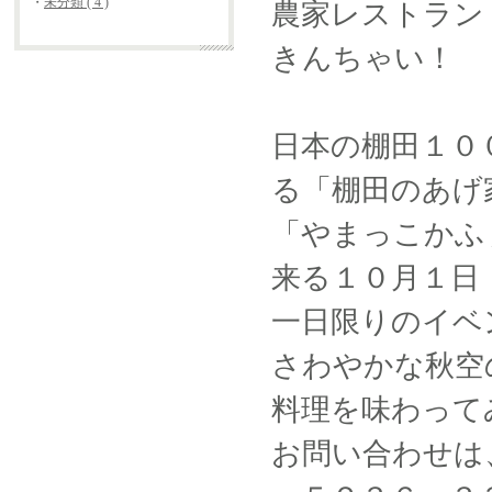
・
未分類 ( 4 )
農家レストラン「
きんちゃい！
日本の棚田１０
る「棚田のあげ
「やまっこかふ
来る１０月１日
一日限りのイベ
さわやかな秋空
料理を味わって
お問い合わせは