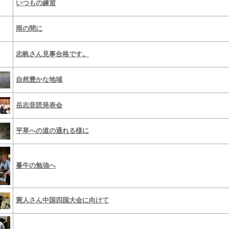
いつもの練習
雨の間に
志帆さん見事合格です。
自然豊かな地域
岳志音読発表会
平草への道の通れる様に
蔓牛の勉強へ
憲人さん中国四国大会に向けて