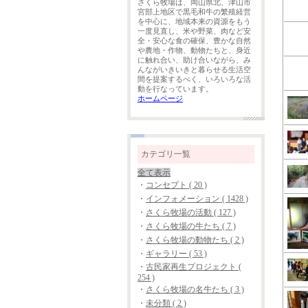
さくら牧場は、岡山県北、津山市
宮部上地区で黒毛和牛の繁殖経営
を中心に、地域本来の資源をもう
一度見直し、米や野菜、肉など安
全・安心な食の確保、豊かな自然
や農地・作物、動物たちと、身近
に触れ合い、助け合いながら、み
んながいきいきと暮らせる生活空
間を提案するべく、いろいろな活
動を行なっています。
ホームページ
カテゴリ一覧
全て表示
・
コンセプト ( 20 )
・
インフォメーション ( 1428 )
・
さくら牧場の活動 ( 127 )
・
さくら牧場の牛たち ( 7 )
・
さくら牧場の動物たち ( 2 )
・
ギャラリー ( 53 )
・
古民家再生プロジェクト (
254 )
・
さくら牧場の名牛たち ( 3 )
・
未分類 ( 2 )