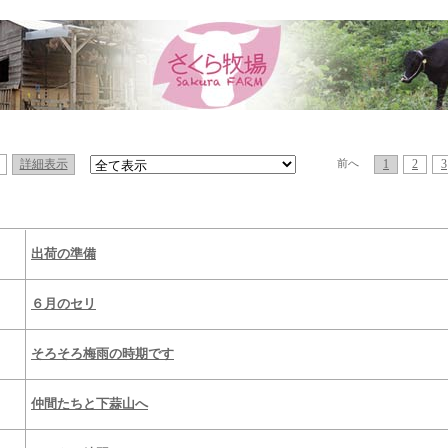
詳細表示
1
2
3
前へ
出荷の準備
６月のセリ
そろそろ梅雨の時期です
仲間たちと下蒜山へ