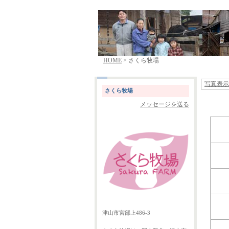
HOME
> さくら牧場
写真表示
さくら牧場
メッセージを送る
津山市宮部上486-3