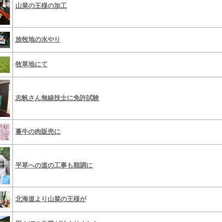
山菜の王様の加工
放牧地の水やり
牧草地にて
志帆さん無線技士に免許試験
蔓牛の肉販売に
平草への道の工事も順調に
北海道より山菜の王様が