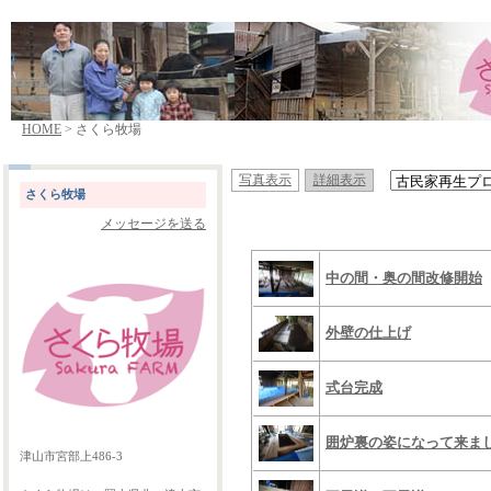
HOME
> さくら牧場
写真表示
詳細表示
さくら牧場
メッセージを送る
中の間・奥の間改修開始
外壁の仕上げ
式台完成
囲炉裏の姿になって来ま
津山市宮部上486-3