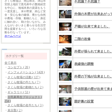
さくら牧場は、岡山県北、津山市
不思議？不思議？
宮部上地区で黒毛和牛の繁殖経営
を中心に、地域本来の資源をもう
一度見直し、米や野菜、肉など安
外側の木壁が出来あがっ
全・安心な食の確保、豊かな自然
や農地・作物、動物たちと、身近
に触れ合い、助け合いながら、み
んながいきいきと暮らせる生活空
戸棚が出来て来ました。
間を提案するべく、いろいろな活
動を行なっています。
ホームページ
二階の改修
外壁が張られて来ました
カテゴリ一覧
全て表示
表縁側の調整
・
コンセプト ( 20 )
・
インフォメーション ( 1428 )
外壁の下地が出来ました
・
さくら牧場の活動 ( 127 )
・
さくら牧場の牛たち ( 7 )
・
さくら牧場の動物たち ( 2 )
子供部屋の壁が出来て来
・
ギャラリー ( 53 )
・
古民家再生プロジェクト (
254 )
囲炉裏の設置
・
さくら牧場の名牛たち ( 3 )
・
未分類 ( 2 )