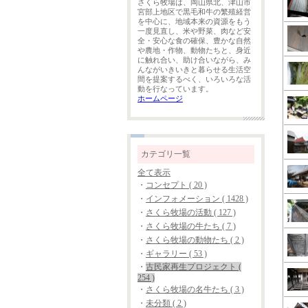
さくら牧場は、岡山県北、津山市
宮部上地区で黒毛和牛の繁殖経営
を中心に、地域本来の資源をもう
一度見直し、米や野菜、肉など安
全・安心な食の確保、豊かな自然
や農地・作物、動物たちと、身近
に触れ合い、助け合いながら、み
んながいきいきと暮らせる生活空
間を提案するべく、いろいろな活
動を行なっています。
ホームページ
カテゴリ一覧
全て表示
・
コンセプト ( 20 )
・
インフォメーション ( 1428 )
・
さくら牧場の活動 ( 127 )
・
さくら牧場の牛たち ( 7 )
・
さくら牧場の動物たち ( 2 )
・
ギャラリー ( 53 )
・
古民家再生プロジェクト (
254 )
・
さくら牧場の名牛たち ( 3 )
・
未分類 ( 2 )