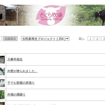
詳細表示
前へ
1
2
3
大事件発生
外壁が塗られました。
子でも部屋の床張り
外側の溝掘り