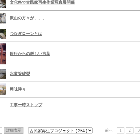
文化祭で古民家再生作業写真展開催
沢山の方々が、、、
つなぎローンとは
銀行からの厳しい言葉
水道管破裂
興味津々
工事一時ストップ
詳細表示
前へ
1
2
3