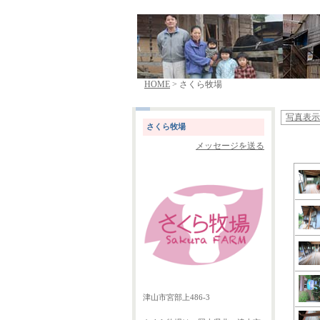
HOME
> さくら牧場
写真表示
さくら牧場
メッセージを送る
津山市宮部上486-3