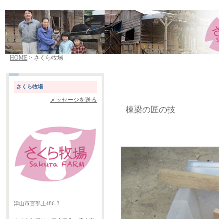
HOME
> さくら牧場
さくら牧場
メッセージを送る
棟梁の匠の技
津山市宮部上486-3