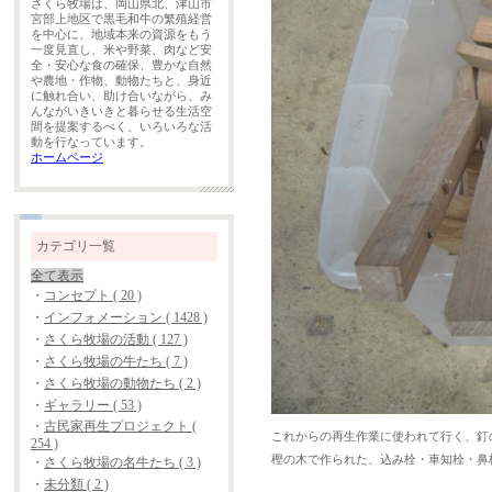
さくら牧場は、岡山県北、津山市
宮部上地区で黒毛和牛の繁殖経営
を中心に、地域本来の資源をもう
一度見直し、米や野菜、肉など安
全・安心な食の確保、豊かな自然
や農地・作物、動物たちと、身近
に触れ合い、助け合いながら、み
んながいきいきと暮らせる生活空
間を提案するべく、いろいろな活
動を行なっています。
ホームページ
カテゴリ一覧
全て表示
・
コンセプト ( 20 )
・
インフォメーション ( 1428 )
・
さくら牧場の活動 ( 127 )
・
さくら牧場の牛たち ( 7 )
・
さくら牧場の動物たち ( 2 )
・
ギャラリー ( 53 )
・
古民家再生プロジェクト (
これからの再生作業に使われて行く、釘
254 )
樫の木で作られた、込み栓・車知栓・鼻
・
さくら牧場の名牛たち ( 3 )
・
未分類 ( 2 )