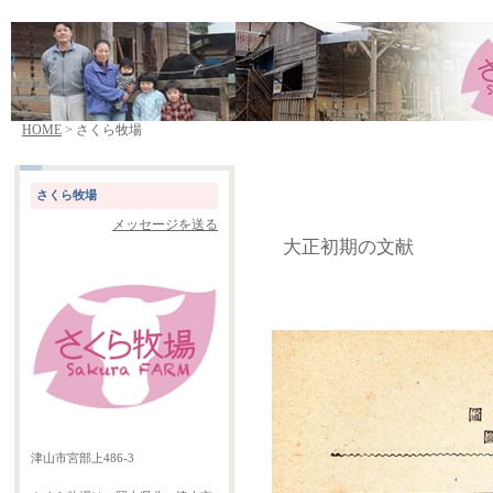
HOME
> さくら牧場
さくら牧場
メッセージを送る
大正初期の文献
津山市宮部上486-3