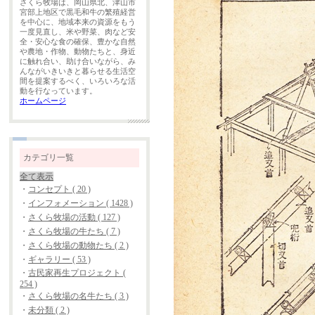
さくら牧場は、岡山県北、津山市
宮部上地区で黒毛和牛の繁殖経営
を中心に、地域本来の資源をもう
一度見直し、米や野菜、肉など安
全・安心な食の確保、豊かな自然
や農地・作物、動物たちと、身近
に触れ合い、助け合いながら、み
んながいきいきと暮らせる生活空
間を提案するべく、いろいろな活
動を行なっています。
ホームページ
カテゴリ一覧
全て表示
・
コンセプト ( 20 )
・
インフォメーション ( 1428 )
・
さくら牧場の活動 ( 127 )
・
さくら牧場の牛たち ( 7 )
・
さくら牧場の動物たち ( 2 )
・
ギャラリー ( 53 )
・
古民家再生プロジェクト (
254 )
・
さくら牧場の名牛たち ( 3 )
・
未分類 ( 2 )