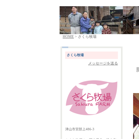
HOME
> さくら牧場
さくら牧場
メッセージを送る
津山市宮部上486-3