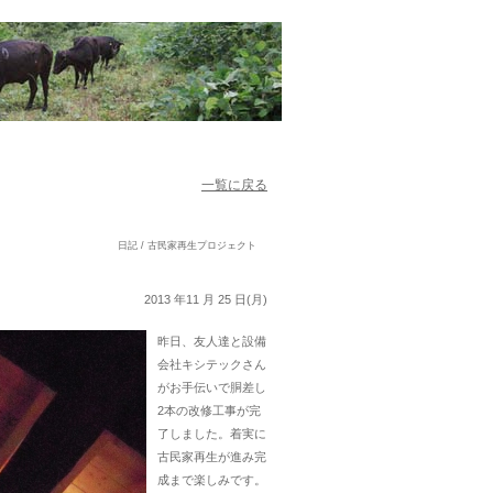
一覧に戻る
日記 / 古民家再生プロジェクト
2013 年11 月 25 日(月)
昨日、友人達と設備
会社キシテックさん
がお手伝いで胴差し
2本の改修工事が完
了しました。着実に
古民家再生が進み完
成まで楽しみです。