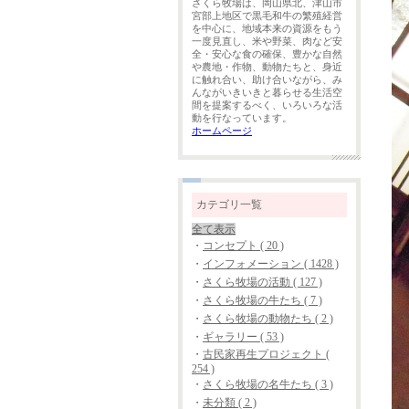
さくら牧場は、岡山県北、津山市
宮部上地区で黒毛和牛の繁殖経営
を中心に、地域本来の資源をもう
一度見直し、米や野菜、肉など安
全・安心な食の確保、豊かな自然
や農地・作物、動物たちと、身近
に触れ合い、助け合いながら、み
んながいきいきと暮らせる生活空
間を提案するべく、いろいろな活
動を行なっています。
ホームページ
カテゴリ一覧
全て表示
・
コンセプト ( 20 )
・
インフォメーション ( 1428 )
・
さくら牧場の活動 ( 127 )
・
さくら牧場の牛たち ( 7 )
・
さくら牧場の動物たち ( 2 )
・
ギャラリー ( 53 )
・
古民家再生プロジェクト (
254 )
・
さくら牧場の名牛たち ( 3 )
・
未分類 ( 2 )