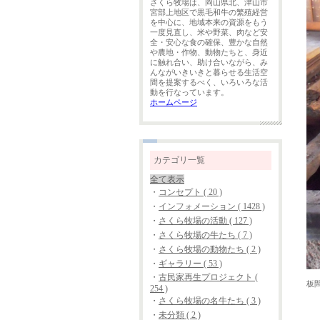
さくら牧場は、岡山県北、津山市
宮部上地区で黒毛和牛の繁殖経営
を中心に、地域本来の資源をもう
一度見直し、米や野菜、肉など安
全・安心な食の確保、豊かな自然
や農地・作物、動物たちと、身近
に触れ合い、助け合いながら、み
んながいきいきと暮らせる生活空
間を提案するべく、いろいろな活
動を行なっています。
ホームページ
カテゴリ一覧
全て表示
・
コンセプト ( 20 )
・
インフォメーション ( 1428 )
・
さくら牧場の活動 ( 127 )
・
さくら牧場の牛たち ( 7 )
・
さくら牧場の動物たち ( 2 )
・
ギャラリー ( 53 )
・
古民家再生プロジェクト (
板
254 )
・
さくら牧場の名牛たち ( 3 )
・
未分類 ( 2 )