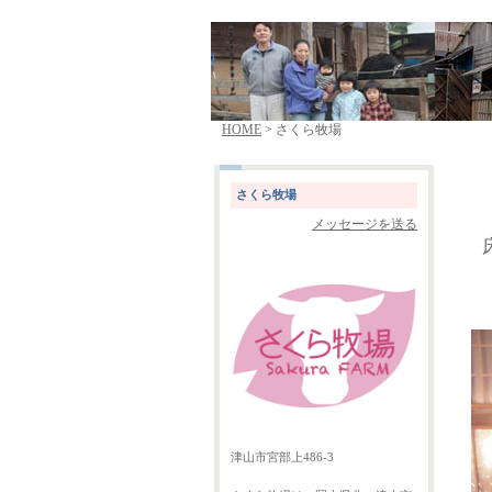
HOME
> さくら牧場
さくら牧場
メッセージを送る
津山市宮部上486-3