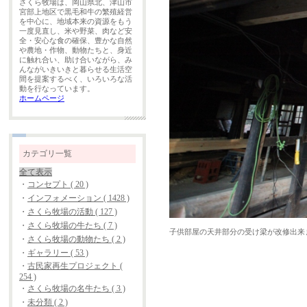
さくら牧場は、岡山県北、津山市
宮部上地区で黒毛和牛の繁殖経営
を中心に、地域本来の資源をもう
一度見直し、米や野菜、肉など安
全・安心な食の確保、豊かな自然
や農地・作物、動物たちと、身近
に触れ合い、助け合いながら、み
んながいきいきと暮らせる生活空
間を提案するべく、いろいろな活
動を行なっています。
ホームページ
カテゴリ一覧
全て表示
・
コンセプト ( 20 )
・
インフォメーション ( 1428 )
・
さくら牧場の活動 ( 127 )
・
さくら牧場の牛たち ( 7 )
子供部屋の天井部分の受け梁が改修出来
・
さくら牧場の動物たち ( 2 )
・
ギャラリー ( 53 )
・
古民家再生プロジェクト (
254 )
・
さくら牧場の名牛たち ( 3 )
・
未分類 ( 2 )