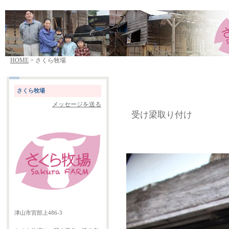
HOME
> さくら牧場
さくら牧場
メッセージを送る
受け梁取り付け
津山市宮部上486-3