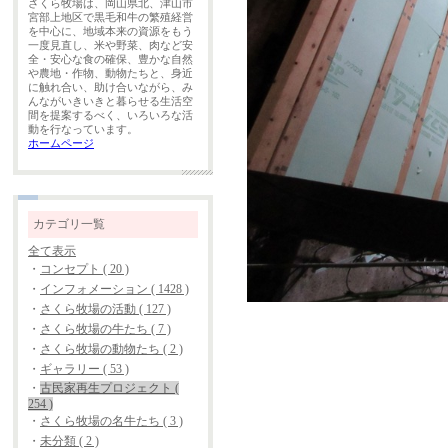
さくら牧場は、岡山県北、津山市
宮部上地区で黒毛和牛の繁殖経営
を中心に、地域本来の資源をもう
一度見直し、米や野菜、肉など安
全・安心な食の確保、豊かな自然
や農地・作物、動物たちと、身近
に触れ合い、助け合いながら、み
んながいきいきと暮らせる生活空
間を提案するべく、いろいろな活
動を行なっています。
ホームページ
カテゴリ一覧
全て表示
・
コンセプト ( 20 )
・
インフォメーション ( 1428 )
・
さくら牧場の活動 ( 127 )
・
さくら牧場の牛たち ( 7 )
・
さくら牧場の動物たち ( 2 )
・
ギャラリー ( 53 )
・
古民家再生プロジェクト (
254 )
・
さくら牧場の名牛たち ( 3 )
・
未分類 ( 2 )