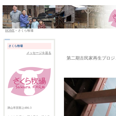
HOME
> さくら牧場
さくら牧場
メッセージを送る
第二期古民家再生プロジ
津山市宮部上486-3