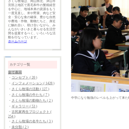
さくら牧場は、岡山県北、津山市
宮部上地区で黒毛和牛の繁殖経営
を中心に、地域本来の資源をもう
一度見直し、米や野菜、肉など安
全・安心な食の確保、豊かな自然
や農地・作物、動物たちと、身近
に触れ合い、助け合いながら、み
んながいきいきと暮らせる生活空
間を提案するべく、いろいろな活
動を行なっています。
ホームページ
カテゴリ一覧
全て表示
・
コンセプト ( 20 )
・
インフォメーション ( 1428 )
・
さくら牧場の活動 ( 127 )
・
さくら牧場の牛たち ( 7 )
中学になり勉強のレベルも上がって来た
・
さくら牧場の動物たち ( 2 )
・
ギャラリー ( 53 )
・
古民家再生プロジェクト (
254 )
・
さくら牧場の名牛たち ( 3 )
・
未分類 ( 2 )