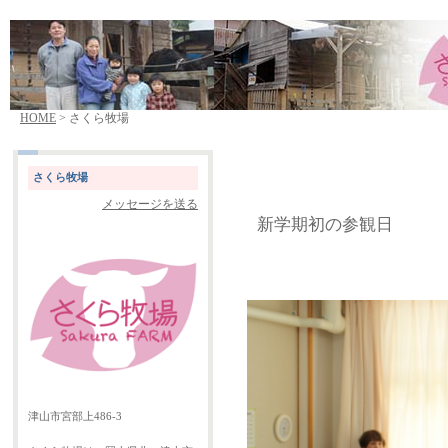
HOME
> さくら牧場
さくら牧場
メッセージを送る
新学期初の参観日
津山市宮部上486-3