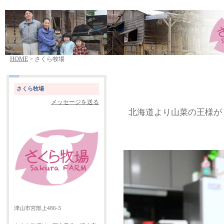
HOME
> さくら牧場
さくら牧場
メッセージを送る
北海道より山菜の王様が
津山市宮部上486-3