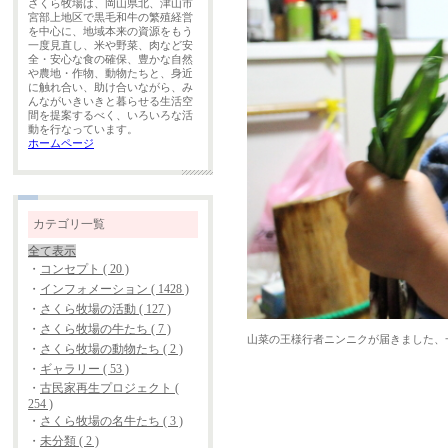
さくら牧場は、岡山県北、津山市
宮部上地区で黒毛和牛の繁殖経営
を中心に、地域本来の資源をもう
一度見直し、米や野菜、肉など安
全・安心な食の確保、豊かな自然
や農地・作物、動物たちと、身近
に触れ合い、助け合いながら、み
んながいきいきと暮らせる生活空
間を提案するべく、いろいろな活
動を行なっています。
ホームページ
カテゴリ一覧
全て表示
・
コンセプト ( 20 )
・
インフォメーション ( 1428 )
・
さくら牧場の活動 ( 127 )
・
さくら牧場の牛たち ( 7 )
山菜の王様行者ニンニクが届きました、
・
さくら牧場の動物たち ( 2 )
・
ギャラリー ( 53 )
・
古民家再生プロジェクト (
254 )
・
さくら牧場の名牛たち ( 3 )
・
未分類 ( 2 )