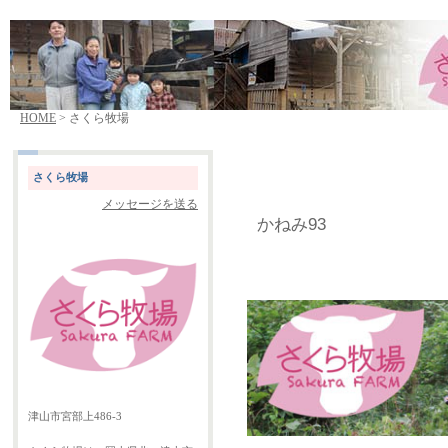
HOME
> さくら牧場
さくら牧場
メッセージを送る
かねみ93
津山市宮部上486-3