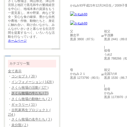
さくら牧場は、岡山県北、津山市
宮部上地区で黒毛和牛の繁殖経営
かねみ93
平成21年12月24日生／2009子
を中心に、地域本来の資源をもう
一度見直し、米や野菜、肉など安
全・安心な食の確保、豊かな自然
や農地・作物、動物たちと、身近
に触れ合い、助け合いながら、み
んながいきいきと暮らせる生活空
父
祖父
間を提案するべく、いろいろな活
勝忠平
平茂勝
動を行なっています。
黒原 3800（87.5）
黒原 2441（89.
ホームページ
|
祖母
うめ2
黒原 788266（8
カテゴリ一覧
母
祖父
全て表示
かねみ２１
北国7の8
・
コンセプト ( 20 )
黒原 1273790（80.5）
黒原 1530（86.
・
インフォメーション ( 1428 )
|
・
さくら牧場の活動 ( 127 )
祖母
かねみ
・
さくら牧場の牛たち ( 7 )
黒原 1173970（
・
さくら牧場の動物たち ( 2 )
・
ギャラリー ( 53 )
・
古民家再生プロジェクト (
254 )
・
さくら牧場の名牛たち ( 3 )
・
未分類 ( 2 )