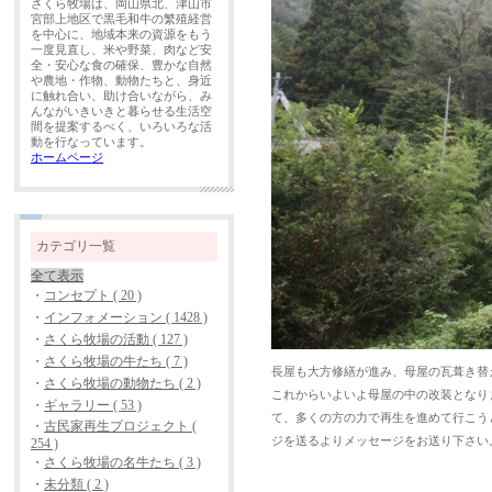
さくら牧場は、岡山県北、津山市
宮部上地区で黒毛和牛の繁殖経営
を中心に、地域本来の資源をもう
一度見直し、米や野菜、肉など安
全・安心な食の確保、豊かな自然
や農地・作物、動物たちと、身近
に触れ合い、助け合いながら、み
んながいきいきと暮らせる生活空
間を提案するべく、いろいろな活
動を行なっています。
ホームページ
カテゴリ一覧
全て表示
・
コンセプト ( 20 )
・
インフォメーション ( 1428 )
・
さくら牧場の活動 ( 127 )
・
さくら牧場の牛たち ( 7 )
長屋も大方修繕が進み、母屋の瓦葺き替
・
さくら牧場の動物たち ( 2 )
これからいよいよ母屋の中の改装となり
・
ギャラリー ( 53 )
て、多くの方の力で再生を進めて行こう
・
古民家再生プロジェクト (
ジを送るよりメッセージをお送り下さい
254 )
・
さくら牧場の名牛たち ( 3 )
・
未分類 ( 2 )