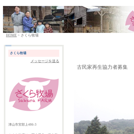
HOME
> さくら牧場
さくら牧場
メッセージを送る
古民家再生協力者募集
津山市宮部上486-3