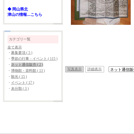
◆ 岡山県北
津山の情報....こちら
カテゴリ一覧
全て表示
・
募集要項 ( 5 )
・
季節の行事・イベント ( 115 )
・
ネット通信販売 ( 2 )
写真表示
詳細表示
・
博物館・資料館 ( 13 )
・
観光 ( 15 )
・
イベント ( 17 )
・
未分類 ( 3 )