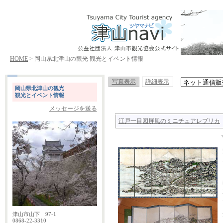
HOME
> 岡山県北津山の観光 観光とイベント情報
写真表示
詳細表示
岡山県北津山の観光
観光とイベント情報
メッセージを送る
江戸一目図屏風のミニチュアレプリカ
津山市山下 97-1
0868-22-3310