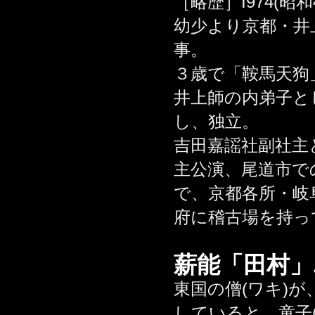
［略歴］I974(
幼少より京都・井
事。
３歳で「鞍馬天狗
井上師の内弟子と
し、独立。
吉田嘉謡社副社主
主公演、尾道市で
で、京都各所・岐
府に稽古場を持っ
薪能「田村」.
東国の僧(ワキ)
していると、童子