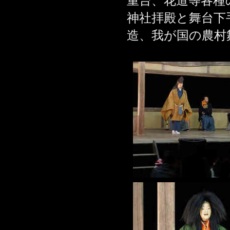
重台、花道等各種
神社拝殿と舞台下
造、我が国の農村