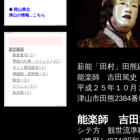
◆ 岡山県北
津山の情報....こちら
カテゴリ一覧
全て表示
・
募集要項 ( 5 )
・
季節の行事・イベント ( 115 )
薪能「田村」田熊
・
ネット通信販売 ( 2 )
・
博物館・資料館 ( 13 )
能楽師 吉田篤史
・
観光 ( 15 )
平成２５年１０月
・
イベント ( 17 )
・
未分類 ( 3 )
津山市田熊2384
能楽師 吉田
シテ方 観世流準