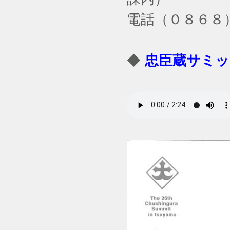
電話（０８６８
◆
忠臣蔵サミット.