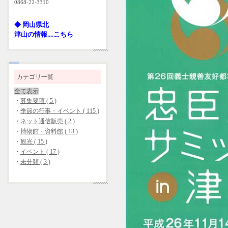
0868-22-3310
◆ 岡山県北
津山の情報....こちら
カテゴリ一覧
全て表示
・
募集要項 ( 5 )
・
季節の行事・イベント ( 115 )
・
ネット通信販売 ( 2 )
・
博物館・資料館 ( 13 )
・
観光 ( 15 )
・
イベント ( 17 )
・
未分類 ( 3 )