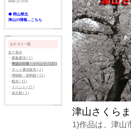
0868-22-3310
◆ 岡山県北
津山の情報....こちら
カテゴリ一覧
全て表示
・
募集要項 ( 5 )
・
季節の行事・イベント ( 115 )
・
ネット通信販売 ( 2 )
・
博物館・資料館 ( 13 )
・
観光 ( 15 )
・
イベント ( 17 )
・
未分類 ( 3 )
津山さくらま
1)作品は、津