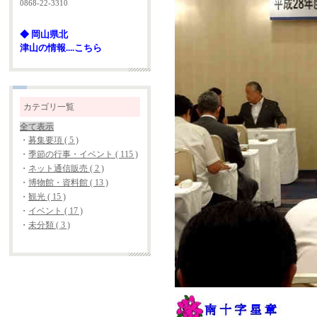
0868-22-3310
◆ 岡山県北
津山の情報....こちら
カテゴリ一覧
全て表示
・
募集要項 ( 5 )
・
季節の行事・イベント ( 115 )
・
ネット通信販売 ( 2 )
・
博物館・資料館 ( 13 )
・
観光 ( 15 )
・
イベント ( 17 )
・
未分類 ( 3 )