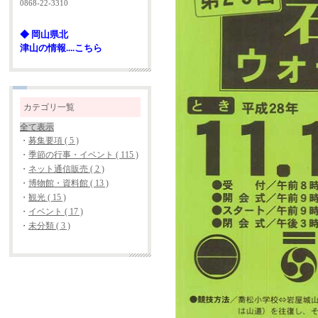
0868-22-3310
◆ 岡山県北
津山の情報....こちら
カテゴリ一覧
全て表示
・
募集要項 ( 5 )
・
季節の行事・イベント ( 115 )
・
ネット通信販売 ( 2 )
・
博物館・資料館 ( 13 )
・
観光 ( 15 )
・
イベント ( 17 )
・
未分類 ( 3 )