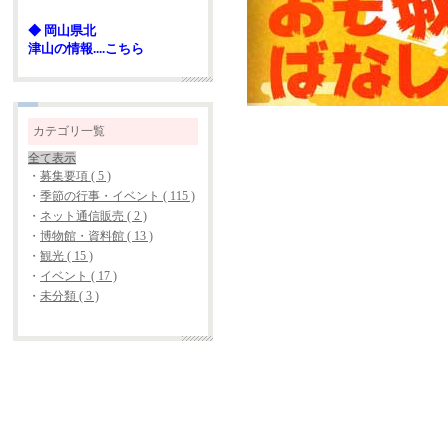
◆ 岡山県北
津山の情報....こちら
カテゴリ一覧
全て表示
・
募集要項 ( 5 )
・
季節の行事・イベント ( 115 )
・
ネット通信販売 ( 2 )
・
博物館・資料館 ( 13 )
・
観光 ( 15 )
・
イベント ( 17 )
・
未分類 ( 3 )