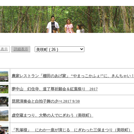
真表示
詳細表示
農家レストラン「棚田のあげ家」 “やまっこかふぇ²”に、きんちゃい
夢中山 幻住寺、道了尊祈願会＆紅葉祭り 2017
琵琶演奏会と白拍子舞の夕べ 2017 9/30
虚空蔵まつり、大勢の人でにぎわう（美咲町）
「乳塚様」 にわか一座が演じる にぎわった三保まつり（美咲町）