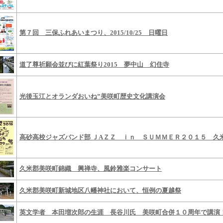
第７回 三保ふれあいまつり、2015/10/25 日曜日
道了尊祈願会並びに紅葉祭り2015 夢中山 幻住寺
光後玉江とオランダおいね”美咲町歴史文化講演会
高砂高校ジャズバンド部 ＪAＺＺ ｉｎ ＳＵＭＭＥＲ２０１５ 久
久米郡美咲町錦織 興禅寺、風鈴雅楽コンサート
久米郡美咲町新城地区八幡神社において、恒例の夏越祭
英文学者 本田増次郎の生涯 長谷川氏 美咲町合併１０周年で講演