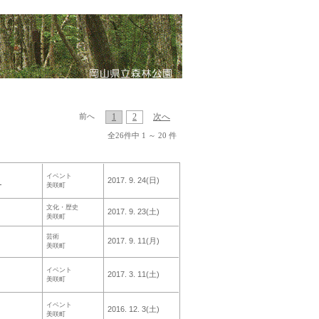
1
2
次へ
前へ
全26件中 1 ～ 20 件
イベント
！
2017. 9. 24(日)
美咲町
文化・歴史
2017. 9. 23(土)
美咲町
芸術
2017. 9. 11(月)
美咲町
イベント
2017. 3. 11(土)
美咲町
イベント
2016. 12. 3(土)
美咲町