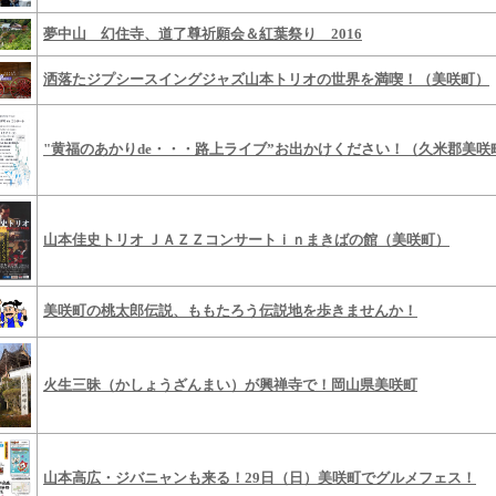
夢中山 幻住寺、道了尊祈願会＆紅葉祭り 2016
洒落たジプシースイングジャズ山本トリオの世界を満喫！（美咲町）
"黄福のあかりde・・・路上ライブ”お出かけください！（久米郡美咲
山本佳史トリオ ＪＡＺＺコンサートｉｎまきばの館（美咲町）
美咲町の桃太郎伝説、ももたろう伝説地を歩きませんか！
火生三昧（かしょうざんまい）が興禅寺で！岡山県美咲町
山本高広・ジバニャンも来る！29日（日）美咲町でグルメフェス！