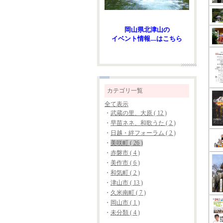
岡山県北津山の
イベント情報....はこちら
カテゴリ一覧
全て表示
・
武蔵の里、大原 ( 12 )
・
早苗ネネ、和歌うた ( 2 )
・
日越・絆フォーラム ( 2 )
・
美咲町 ( 26 )
・
赤磐市 ( 4 )
・
美作市 ( 6 )
・
和気町 ( 2 )
・
津山市 ( 13 )
・
久米南町 ( 7 )
・
岡山市 ( 1 )
・
未分類 ( 4 )