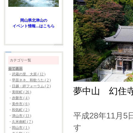
岡山県北津山の
イベント情報....はこちら
カテゴリ一覧
全て表示
・
武蔵の里、大原 ( 12 )
・
早苗ネネ、和歌うた ( 2 )
・
日越・絆フォーラム ( 2 )
夢中山 幻住寺
・
美咲町 ( 26 )
・
赤磐市 ( 4 )
・
美作市 ( 6 )
・
和気町 ( 2 )
平成28年11月5日
・
津山市 ( 13 )
・
久米南町 ( 7 )
す
・
岡山市 ( 1 )