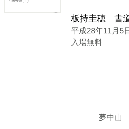
・
未分類 ( 4 )
板持圭穂 書
平成28年11月
入場無料
夢中山 