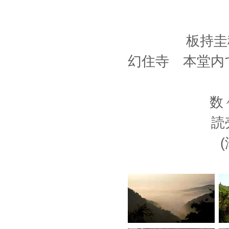
板持圭
幻住寺 本堂内
数
読