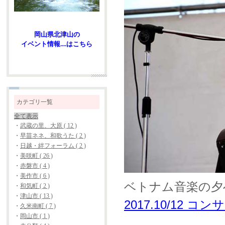
岡山県北津山の
イベント情報....はこちら
カテゴリ一覧
全て表示
・
武蔵の里、大原 ( 12 )
・
早苗ネネ、和歌うた ( 2 )
・
日越・絆フォーラム ( 2 )
・
美咲町 ( 26 )
・
赤磐市 ( 4 )
・
美作市 ( 6 )
ベトナム音楽の夕べ
・
和気町 ( 2 )
・
津山市 ( 13 )
2017.10/12 
・
久米南町 ( 7 )
・
岡山市 ( 1 )