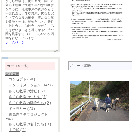
さくら牧場は、岡山県北、津山市
宮部上地区で黒毛和牛の繁殖経営
を中心に、地域本来の資源をもう
一度見直し、米や野菜、肉など安
全・安心な食の確保、豊かな自然
や農地・作物、動物たちと、身近
に触れ合い、助け合いながら、み
んながいきいきと暮らせる生活空
間を提案するべく、いろいろな活
動を行なっています。
ホームページ
ポニーの調教
カテゴリ一覧
全て表示
・
コンセプト ( 20 )
・
インフォメーション ( 1428 )
・
さくら牧場の活動 ( 127 )
・
さくら牧場の牛たち ( 7 )
・
さくら牧場の動物たち ( 2 )
・
ギャラリー ( 53 )
・
古民家再生プロジェクト (
254 )
・
さくら牧場の名牛たち ( 3 )
・
未分類 ( 2 )