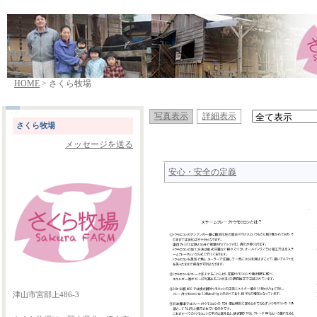
HOME
> さくら牧場
写真表示
詳細表示
さくら牧場
メッセージを送る
安心・安全の定義
津山市宮部上486-3