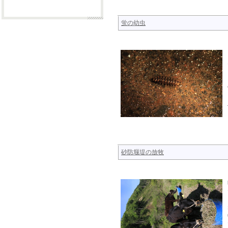
蛍の幼虫
砂防堰堤の放牧