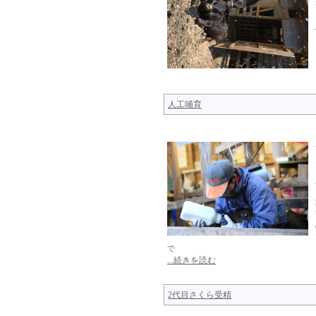
人工哺育
で
...続きを読む
2代目さくら受精