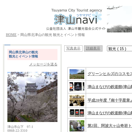
HOME
> 岡山県北津山の観光 観光とイベント情報
写真表示
詳細表示
岡山県北津山の観光
観光とイベント情報
メッセージを送る
グリーンヒルズのコスモス 
津山まなびの鉄道館(津山
平成28年度『南十字星章
津山まなびの鉄道館(津山
第2回、阿波大ヶ山奇岩
津山市山下 97-1
0868-22-3310