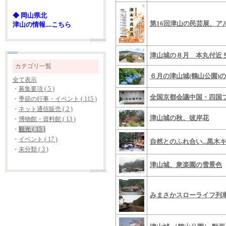
◆ 岡山県北
第16回津山の民芸展、ア
津山の情報....こちら
津山城の８月 本丸付近 
カテゴリ一覧
６月の津山城(鶴山公園)
全て表示
・
募集要項 ( 5 )
全国京都会議中国・四国
・
季節の行事・イベント ( 115 )
・
ネット通信販売 ( 2 )
津山城の秋、彼岸花
・
博物館・資料館 ( 13 )
・
観光 ( 15 )
・
イベント ( 17 )
自然とのふれ合い...黒木
・
未分類 ( 3 )
津山城、衆楽園の雪景色
みまさかスローライフ列車